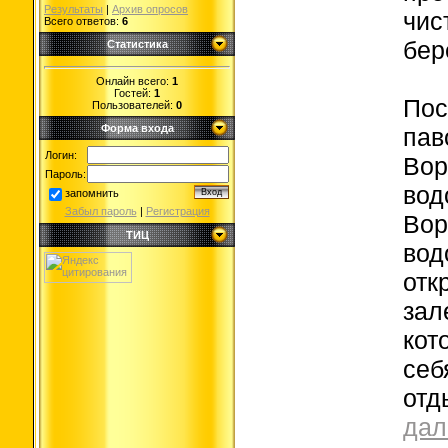
Результаты
|
Архив опросов
чис
Всего ответов:
6
бер
Статистика
Онлайн всего:
1
Гостей:
1
Пос
Пользователей:
0
Форма входа
пав
Логин:
Вор
Пароль:
вод
запомнить
Забыл пароль
|
Регистрация
Вор
ТИЦ
вод
отк
зал
кот
себ
отд
дал