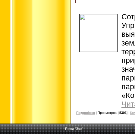
Сот
Упр
выя
зем
тер
при
зна
пар
пар
«Ко
Чит
Подробнее
| Просмотров: [
5301
] |
Ко
Город "Эко"