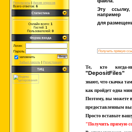
файла.
Результаты
|
Архив опросов
Всего ответов:
6
Эту ссылку,
Статистика
например
для размещен
Онлайн всего:
1
Гостей:
1
Пользователей:
0
Форма входа
Логин:
Пароль:
запомнить
Забыл пароль
|
Регистрация
Те, кто когда-
ТИЦ
"DepositFiles"
знают, что скачка там
как пройдет одна мину
Поэтому, вы можете в
предоставленным вы
Просто вставьте вашу
"Получить прямую с