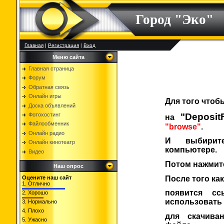
Город "Эко"
Главная
|
Регистрация
|
Вход
Меню сайта
Главная страница
Форум
Обратная связь
Онлайн игры
Для того чтоб
Доска объявлений
"DepositF
Фотохостинг
на
Файлообменник
"browse"
.
Онлайн радио
И выбири
Онлайн кинотеатр
компьютере.
Видео
Потом нажмит
Наш опрос
После того как
Оцените наш сайт
1.
Отлично
появится сс
2.
Хорошо
использовать
3.
Нормально
4.
Плохо
для скачива
5.
Ужасно