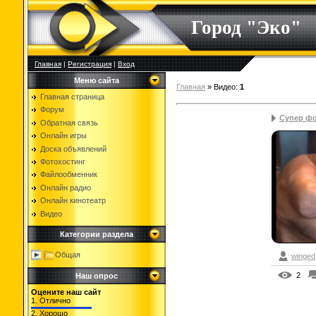
Город "Эко"
Главная
|
Регистрация
|
Вход
Меню сайта
Главная
»
Видео
:
1
Главная страница
Форум
Супер ф
Обратная связь
Онлайн игры
Доска объявлений
Фотохостинг
Файлообменник
Онлайн радио
Онлайн кинотеатр
Видео
Категории раздела
Общая
winged
2
Наш опрос
Оцените наш сайт
1.
Отлично
2.
Хорошо